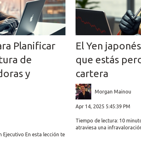
ara Planificar
El Yen japoné
tura de
que estás per
doras y
cartera
Morgan Mainou
Apr 14, 2025 5:45:39 PM
Tiempo de lectura: 10 minut
atraviesa una infravaloración 
Ejecutivo En esta lección te