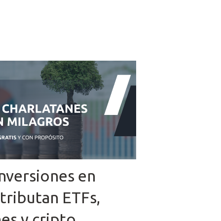
inversiones en
tributan ETFs,
es y cripto