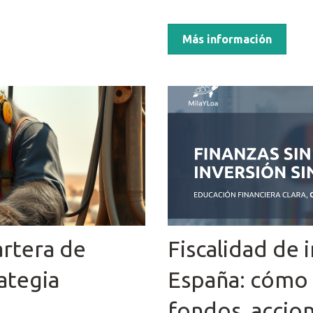
Más información
artera de
Fiscalidad de 
ategia
España: cómo 
fondos, accion